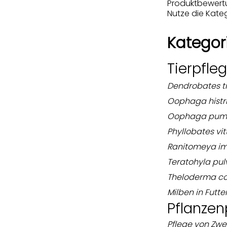
Produktbewert
Nutze die Kateg
Kategor
Tierpfle
Dendrobates ti
Oophaga histr
Oophaga pumi
Phyllobates vit
Ranitomeya im
Teratohyla pul
Theloderma co
Milben in Futte
Pflanzen
Pflege von Zwe