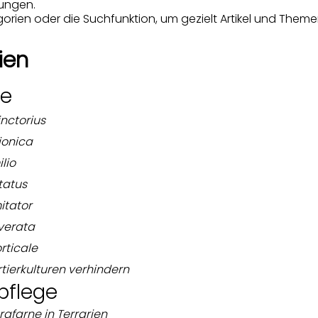
ungen.
orien oder die Suchfunktion, um gezielt Artikel und Theme
ien
ge
nctorius
ionica
lio
tatus
itator
verata
rticale
rtierkulturen verhindern
pflege
rgfarne in Terrarien