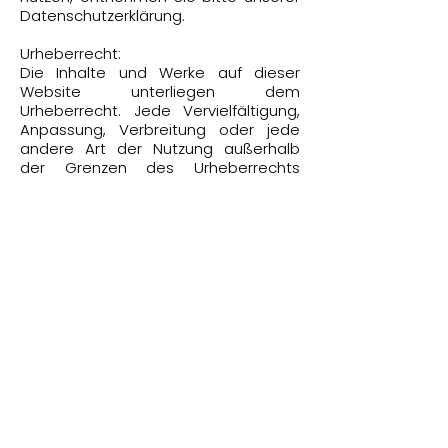
Datenschutzerklärung.
Urheberrecht:
Die Inhalte und Werke auf dieser
Website unterliegen dem
Urheberrecht. Jede Vervielfältigung,
Anpassung, Verbreitung oder jede
andere Art der Nutzung außerhalb
der Grenzen des Urheberrechts
bedarf der vorherigen schriftlichen
Zustimmung des Autors oder
Erstellers. Downloads und Kopien
dieser Website sind nur für den
privaten, nicht kommerziellen
Gebrauch gestattet.
Kontaktiere uns
Impressum
Datenschutzrichtlinie