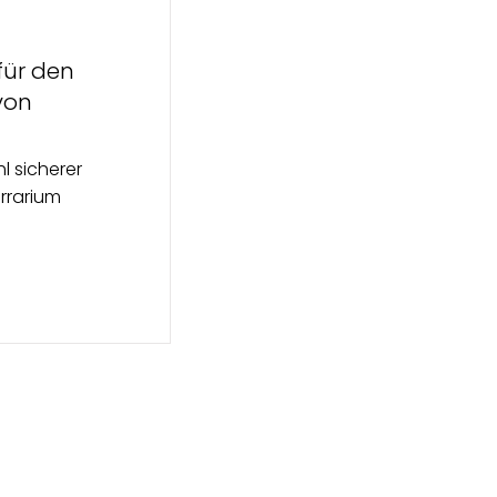
für den
von
l sicherer
errarium