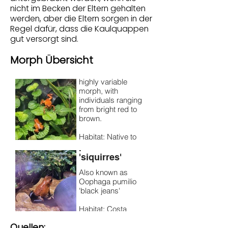
nicht im Becken der Eltern gehalten
werden, aber die Eltern sorgen in der
Oophaga
Regel dafür, dass die Kaulquappen
pumilio 'bribri'
gut versorgt sind.
A male (right) O.
pumilio 'bribri'
Morph Übersicht
courting a female
(left). This is a
highly variable
morph, with
individuals ranging
from bright red to
brown.
Oophaga
Habitat: Native to
pumilio
the Bribri region of
Costa Rica and
'siquirres'
Panama.
Also known as
Size:
Oophaga pumilio
Approximately 1.5–
'black jeans'
2 cm (0.6–0.8
inches).
Habitat: Costa
Rica, Region of the
Quellen:
Río Estrella