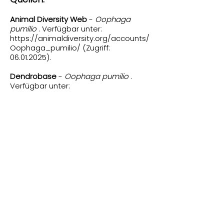
Animal Diversity Web
-
Oophaga
pumilio
. Verfügbar unter:
https://animaldiversity.org/accounts/
Oophaga_pumilio/
(Zugriff:
06.01.2025)
.
Dendrobase
-
Oophaga pumilio
.
Verfügbar unter:
https://www.dendrobase.de/html/D_
oophaga_pumilio.html
(Zugriff:
06.01.2025)
.
iNaturalist
–
Oophaga pumilio
.
Verfügbar unter:
https://www.inaturalist.org/taxa/6627
8-Oophaga-pumilio
(Zugriff:
06.01.2025)
.