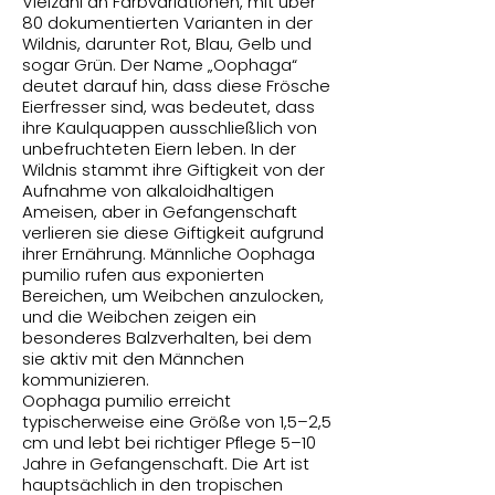
Vielzahl an Farbvariationen, mit über
80 dokumentierten Varianten in der
Wildnis, darunter Rot, Blau, Gelb und
sogar Grün. Der Name „Oophaga“
deutet darauf hin, dass diese Frösche
Eierfresser sind, was bedeutet, dass
ihre Kaulquappen ausschließlich von
unbefruchteten Eiern leben. In der
Wildnis stammt ihre Giftigkeit von der
Aufnahme von alkaloidhaltigen
Ameisen, aber in Gefangenschaft
verlieren sie diese Giftigkeit aufgrund
ihrer Ernährung. Männliche Oophaga
pumilio rufen aus exponierten
Bereichen, um Weibchen anzulocken,
und die Weibchen zeigen ein
besonderes Balzverhalten, bei dem
sie aktiv mit den Männchen
kommunizieren.
Oophaga pumilio erreicht
typischerweise eine Größe von 1,5–2,5
cm und lebt bei richtiger Pflege 5–10
Jahre in Gefangenschaft. Die Art ist
hauptsächlich in den tropischen