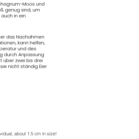
t Sphagnum-Moos und
roß genug sind, um
 auch in ein
 aber das Nachahmen
tionen, kann helfen,
mperatur und des
ung durch Anpassung
 über zwei bis drei
ie nicht ständig Eier
vidual, about 1.5 cm in size!