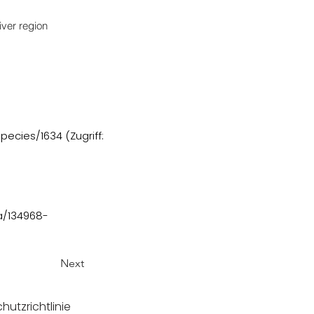
iver region
species/1634
(Zugriff:
xa/134968-
Next
hutzrichtlinie