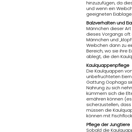
hinzuzufügen, da die
und wenn ein Weibch
geeigneten Eiablagep
Balzverhalten und Ei
Männchen dieser Art
dieses Vorgangs oft 
Männchen und „klopft
Weibchen dann zu ei
Bereich, wo sie ihre 
ablegt, die den Kaul
Kaulquappenpflege
Die Kaulquappen von 
unbefruchteten Eier
Gattung Oophaga sin
Nahrung zu sich neh
kümmern sich die Elt
ernähren können (es
sicherzustellen, das
müssen die Kaulquapp
können mit Fischfloc
Pflege der Jungtiere
Sobald die Kaulquap