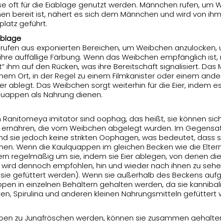
se oft für die Eiablage genutzt werden. Männchen rufen, um
en bereit ist, nähert es sich dem Männchen und wird von ih
latz geführt.
ablage
 rufen aus exponierten Bereichen, um Weibchen anzulocken,
ihre auffällige Färbung. Wenn das Weibchen empfänglich ist,
“ ihm auf den Rücken, was ihre Bereitschaft signalisiert. Das
nem Ort, in der Regel zu einem Filmkanister oder einem an
Eier ablegt. Das Weibchen sorgt weiterhin für die Eier, indem 
quappen als Nahrung dienen.
Ranitomeya imitator sind oophag, das heißt, sie können sic
n ernähren, die vom Weibchen abgelegt wurden. Im Gegensat
d sie jedoch keine strikten Oophagen, was bedeutet, dass 
men. Wenn die Kaulquappen im gleichen Becken wie die Elter
ern regelmäßig um sie, indem sie Eier ablegen, von denen di
 wird dennoch empfohlen, hin und wieder nach ihnen zu seh
s sie gefüttert werden). Wenn sie außerhalb des Beckens au
en in einzelnen Behältern gehalten werden, da sie kannibalis
ken, Spirulina und anderen kleinen Nahrungsmitteln gefüttert
pen zu Jungfröschen werden, können sie zusammen gehalten