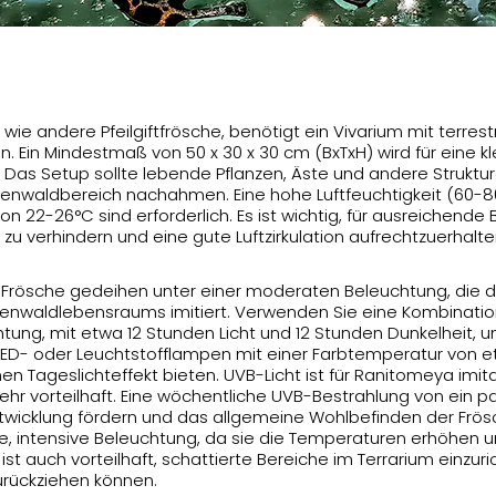
wie andere Pfeilgiftfrösche, benötigt ein Vivarium mit terres
. Ein Mindestmaß von 50 x 30 x 30 cm (BxTxH) wird für eine k
Das Setup sollte lebende Pflanzen, Äste und andere Struktur
genwaldbereich nachahmen. Eine hohe Luftfeuchtigkeit (60-
 22-26°C sind erforderlich. Es ist wichtig, für ausreichende 
u verhindern und eine gute Luftzirkulation aufrechtzuerhalte
Frösche gedeihen unter einer moderaten Beleuchtung, die das
egenwaldlebensraums imitiert. Verwenden Sie eine Kombinat
htung, mit etwa 12 Stunden Licht und 12 Stunden Dunkelheit,
. LED- oder Leuchtstofflampen mit einer Farbtemperatur von et
hen Tageslichteffekt bieten. UVB-Licht ist für Ranitomeya imit
 sehr vorteilhaft. Eine wöchentliche UVB-Bestrahlung von ein 
icklung fördern und das allgemeine Wohlbefinden der Frös
e, intensive Beleuchtung, da sie die Temperaturen erhöhen u
st auch vorteilhaft, schattierte Bereiche im Terrarium einzuric
urückziehen können.