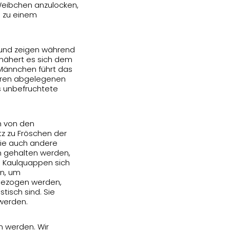
 Weibchen anzulocken,
m zu einem
 und zeigen während
 nähert es sich dem
 Männchen führt das
deren abgelegenen
es unbefruchtete
h von den
z zu Fröschen der
sie auch andere
n gehalten werden,
e Kaulquappen sich
en, um
fgezogen werden,
tisch sind. Sie
 werden.
 werden. Wir