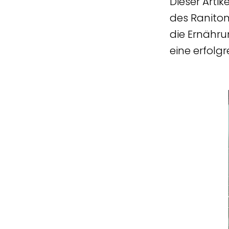
Dieser Arti
des Ranitom
die Ernähru
eine erfolg