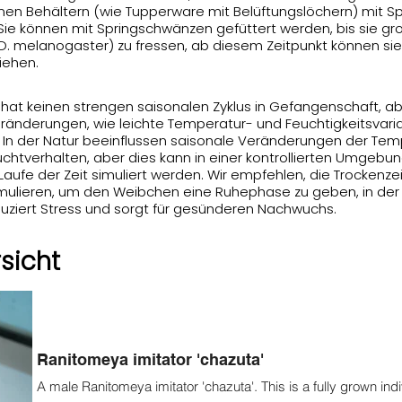
leinen Behältern (wie Tupperware mit Belüftungslöchern) mi
 Sie können mit Springschwänzen gefüttert werden, bis sie g
(D. melanogaster) zu fressen, ab diesem Zeitpunkt können sie
iehen.
 hat keinen strengen saisonalen Zyklus in Gefangenschaft,
ränderungen, wie leichte Temperatur- und Feuchtigkeitsvaria
 In der Natur beeinflussen saisonale Veränderungen der Te
chtverhalten, aber dies kann in einer kontrollierten Umgeb
ufe der Zeit simuliert werden. Wir empfehlen, die Trockenzeit
mulieren, um den Weibchen eine Ruhephase zu geben, in der s
duziert Stress und sorgt für gesünderen Nachwuchs.
sicht
Ranitomeya imitator 'chazuta'
A male Ranitomeya imitator 'chazuta'. This is a fully grown indi