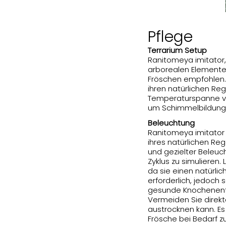
Pflege
Terrarium Setup
Ranitomeya imitator, 
arborealen Elementen
Fröschen empfohlen. 
ihren natürlichen Re
Temperaturspanne von
um Schimmelbildung z
Beleuchtung
Ranitomeya imitator 
ihres natürlichen R
und gezielter Beleuc
Zyklus zu simulieren
da sie einen natürlic
erforderlich, jedoch
gesunde Knochenentw
Vermeiden Sie direkt
austrocknen kann. Es i
Frösche bei Bedarf z