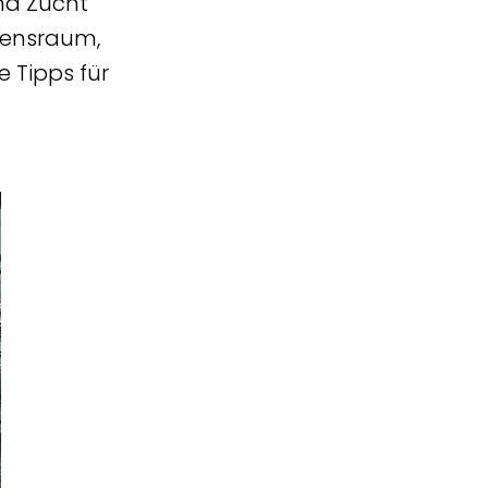
und Zucht
bensraum,
 Tipps für