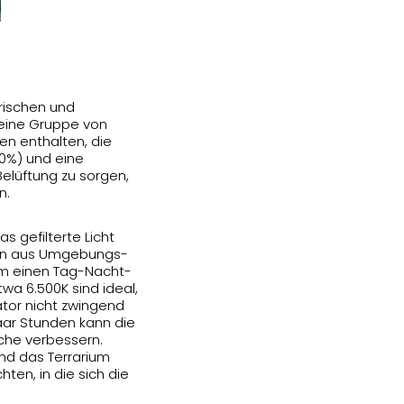
trischen und
leine Gruppe von
en enthalten, die
80%) und eine
Belüftung zu sorgen,
n.
 gefilterte Licht
ion aus Umgebungs-
 um einen Tag-Nacht-
wa 6.500K sind ideal,
ator nicht zwingend
paar Stunden kann die
che verbessern.
nd das Terrarium
hten, in die sich die