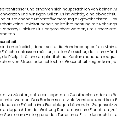
nsektenfresser und ernähren sich hauptsächlich von kleinen 
schwänzen und winzigen Grillen. Es ist wichtig, eine abwechs
 eine ausreichende Nährstoffversorgung zu gewährleisten. O
schaft keine Toxizität behält, sollte ihre Nahrung mit Nahrun
Repashy Calcium Plus angereichert werden, um sicherzustell
erhalten.
sundheit
sind empfindlich, daher sollte die Handhabung auf ein Mini
 Frösche anfassen müssen, stellen Sie sicher, dass Ihre Händ
, da Pfeilgiftfrösche empfindlich auf Kontaminationen reagier
eichen von Stress oder schlechter Gesundheit zeigen kann, we
or zu züchten, sollte ein separates Zuchtbecken oder ein Ber
richtet werden. Das Becken sollte viele Verstecke, vertikale
n denen die Frösche ihre Eier ablegen können. Im Gegensatz 
en legen Arten der Gattung Ranitomeya ihre Eier oft an „zufäl
n Spalten im Hintergrund des Terrariums. Es ist dennoch hilfre