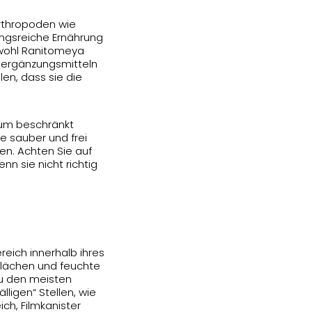
Arthropoden wie
lungsreiche Ernährung
bwohl Ranitomeya
gsergänzungsmitteln
en, dass sie die
mum beschränkt
e sauber und frei
en. Achten Sie auf
nn sie nicht richtig
eich innerhalb ihres
 Flächen und feuchte
zu den meisten
ligen“ Stellen, wie
ich, Filmkanister