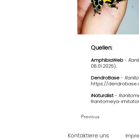
Quellen:
AmphibiaWeb
-
Rani
08.01.2025).
DendroBase
-
Ranito
https://dendrobase.
iNaturalist
-
Ranitome
Ranitomeya-imitato
Previous
Kontaktiere uns
Impr