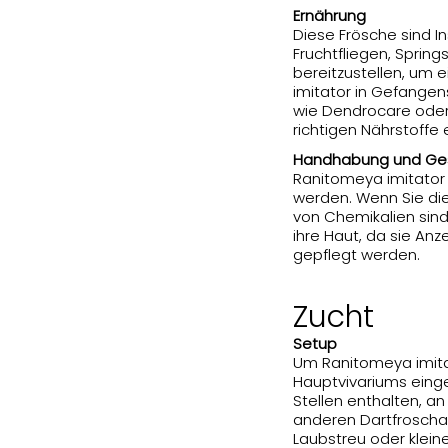
Ernährung
Diese Frösche sind I
Fruchtfliegen, Spring
bereitzustellen, um
imitator in Gefangen
wie Dendrocare oder 
richtigen Nährstoffe 
Handhabung und Ge
Ranitomeya imitator 
werden. Wenn Sie die
von Chemikalien sind
ihre Haut, da sie Anz
gepflegt werden.
Zucht
Setup
Um Ranitomeya imitat
Hauptvivariums einge
Stellen enthalten, a
anderen Dartfroschart
Laubstreu oder kleine