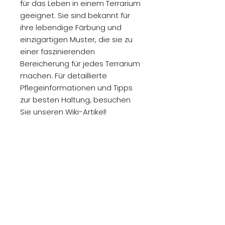
für das Leben in einem Terrarium
geeignet. Sie sind bekannt für
ihre lebendige Färbung und
einzigartigen Muster, die sie zu
einer faszinierenden
Bereicherung für jedes Terrarium
machen. Für detaillierte
Pflegeinformationen und Tipps
zur besten Haltung, besuchen
Sie unseren Wiki-Artikel!
RÜCKGABE- UND
RÜCKERSTATTUNGSBEDINGUNGEN
Leider können wir für lebende
VERSANDINFO
Tiere keine Rücksendungen
akzeptieren oder
Leider können wir derzeit keine
Rückerstattungen anbieten.
lebenden Tiere versenden. Wir
arbeiten jedoch daran, diese