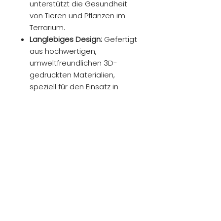
unterstützt die Gesundheit
von Tieren und Pflanzen im
Terrarium.
Langlebiges Design:
Gefertigt
aus hochwertigen,
umweltfreundlichen 3D-
gedruckten Materialien,
speziell für den Einsatz in
feuchten
Terrarienumgebungen
entwickelt.
Energieeffizient:
Kombiniert
starke Leistung mit niedrigem
Energieverbrauch.
Hinweis:
Da es sich um ein 3D-
gedrucktes Produkt handelt,
können leichte
Oberflächenunregelmäßigkeite